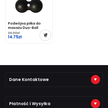
Podwójna piłka do
masażu Duo-Ball
29.00
14.75
Dane Kontaktowe
(+48) 888 561 463
sklep@just7gym.pl
na e-maile odpisujemy od 8.00 do 16.00
Płatność i Wysyłka