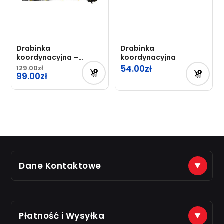
Drabinka
Drabinka
koordynacyjna –
koordynacyjna
podwójna
54.00
129.00
Pierwotna
99.00
cena
Aktualna
wynosiła:
cena
129.00zł.
wynosi:
99.00zł.
Dane Kontaktowe
(+48) 888 561 463
sklep@just7gym.pl
na e-maile odpisujemy od 8.00 do 16.00
Płatność i Wysyłka