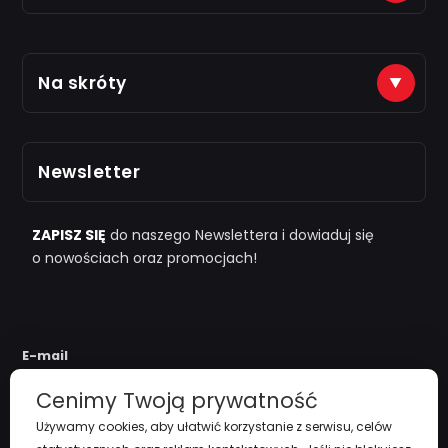
Płatności na konto (tytuł: numer zamówienia)
Na skróty
Just7Gym
Alior Bank: 66 2490 0005 0000 4500 1599 5848
Zarejestruj się
Odbiór osobisty po kontakcie telefonicznym
Newsletter
i "
przy zamówieniu powyżej 1000zł
"
Polityka Prywatności
Regulamin
ZAPISZ SIĘ
do naszego Newslettera i dowiaduj się
o nowościach oraz promocjach!
Koszty Dostawy
Zwroty i reklamacje
E-mail
Cenimy Twoją prywatność
Używamy cookies, aby ułatwić korzystanie z serwisu, celów