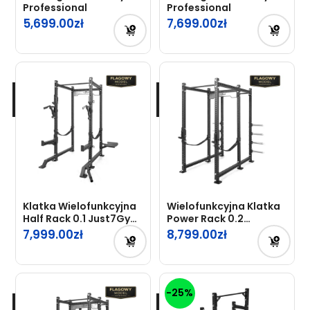
Professional
Professional
5,699.00
7,699.00
Klatka Wielofunkcyjna
Wielofunkcyjna Klatka
Half Rack 0.1 Just7Gym
Power Rack 0.2
Professional
Just7Gym Professional
7,999.00
8,799.00
-25%