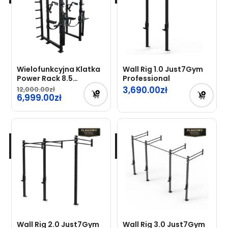
Wielofunkcyjna Klatka
Wall Rig 1.0 Just7Gym
Power Rack 8.5
Professional
Just7Gym Professional
3,690.00
12,000.00
Pierwotna
6,999.00
cena
Aktualna
wynosiła:
cena
12,000.00zł.
wynosi:
6,999.00zł.
Wall Rig 2.0 Just7Gym
Wall Rig 3.0 Just7Gym