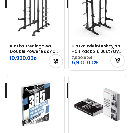
Klatka Treningowa
Klatka Wielofunkcyjna
Double Power Rack 0.3
Half Rack 2.0 Just7Gym
Just7Gym Professional
Professional
10,900.00
7,900.00
Pierwotna
5,900.00
cena
Aktualna
wynosiła:
cena
7,900.00zł.
wynosi:
5,900.00zł.