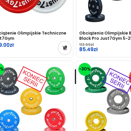
iążenie Olimpijskie Techniczne
Obciążenia Olimpijskie
st7Gym
Black Pro Just7Gym 5-2
KONIEC SERII
9.00
113.99
85.49
0%
-30%