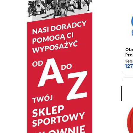
Obc
Pro
149
12