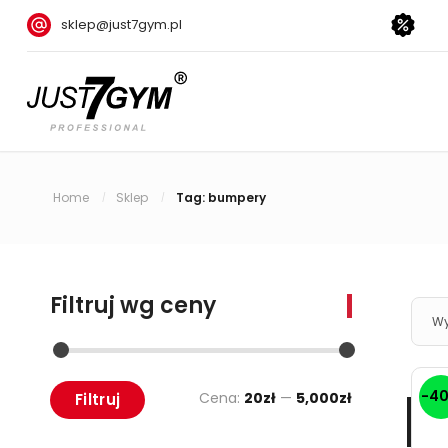
sklep@just7gym.pl
Home
Sklep
Tag: bumpery
/
/
Filtruj wg ceny
Wy
-4
Cena:
20zł
—
5,000zł
Filtruj