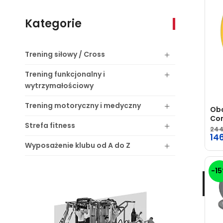
Kategorie
Trening
siłowy / Cross
Trening
funkcjonalny i
wytrzymałościowy
Trening
motoryczny i medyczny
Obc
Com
Strefa
fitness
244
14
Wyposażenie
klubu od A do Z
-1