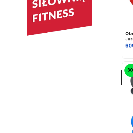
Obc
Ju
60
-3