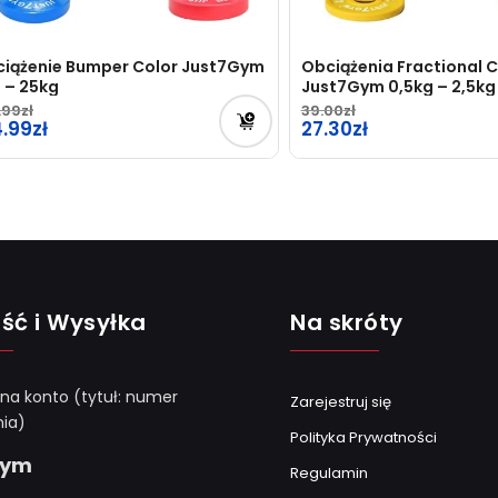
iążenie Bumper Color Just7Gym
Obciążenia Fractional 
 – 25kg
Just7Gym 0,5kg – 2,5kg
.99
39.00
4.99
27.30
ść i Wysyłka
Na skróty
 na konto (tytuł: numer
Zarejestruj się
ia)
Polityka Prywatności
Gym
Regulamin