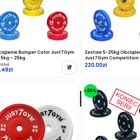
iążenie Bumper Color Just7Gym
Zestaw 5-25kg Obciąże
 5kg – 25kg
Just7Gym Competition 
220.00
.99
7.49
-25%