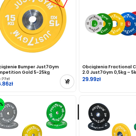
iążenie Bumper Just7Gym
Obciążenia Fractional 
petition Gold 5-25kg
2.0 Just7Gym 0,5kg – 5
29.99
.77
6.86
5%