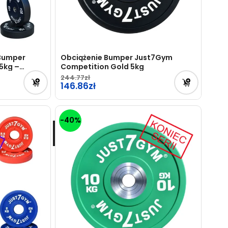
 Bumper
Obciążenie Bumper Just7Gym
5kg –
Competition Gold 5kg
244.77
Pierwotna
146.86
cena
Aktualna
wynosiła:
cena
-40%
244.77zł.
wynosi:
146.86zł.