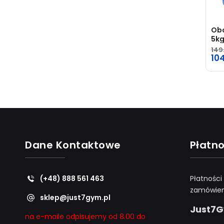
Obc
5kg
149
10
Dane Kontaktowe
Płatno
(+48) 888 561 463
Płatności
zamówien
sklep@just7gym.pl
Just7
na e-maile odpisujemy od 8.00 do