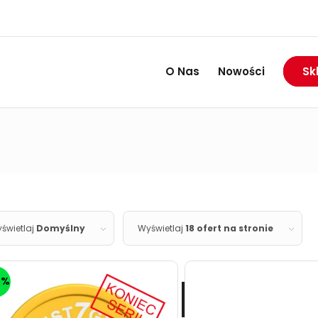
RABAT DO 74%
Wietrzymy magazyny:
O Nas
Nowości
Sk
świetlaj
Domyślny
Wyświetlaj
18 ofert na stronie
0%