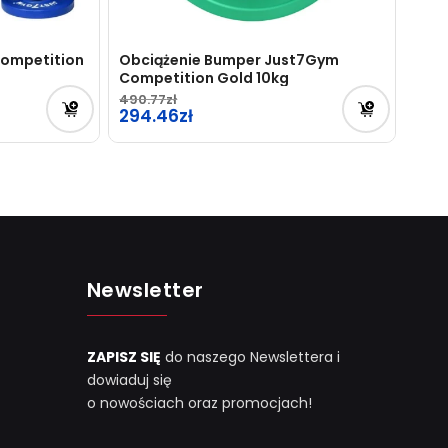
Competition
Obciążenie Bumper Just7Gym
Competition Gold 10kg
490.77
Pierwotna
294.46
cena
Aktualna
wynosiła:
cena
490.77zł.
wynosi:
294.46zł.
Newsletter
ZAPISZ SIĘ
do naszego Newslettera i
dowiaduj się
o nowościach oraz promocjach!