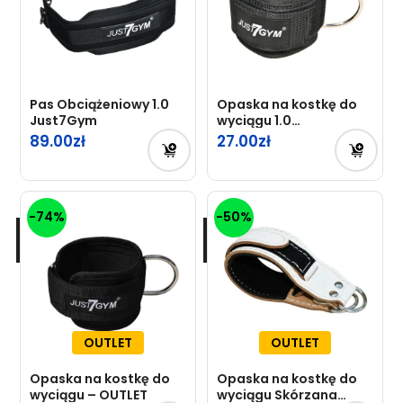
Pas Obciążeniowy 1.0
Opaska na kostkę do
Just7Gym
wyciągu 1.0
Professional
89.00
27.00
-74%
-50%
OUTLET
OUTLET
Opaska na kostkę do
Opaska na kostkę do
wyciągu – OUTLET
wyciągu Skórzana