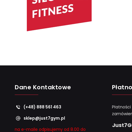
Dane Kontaktowe
Płatno
(+48) 888 561 463
Płatności
zamówien
sklep@just7gym.pl
Just7
na e-maile odpisujemy od 8.00 do