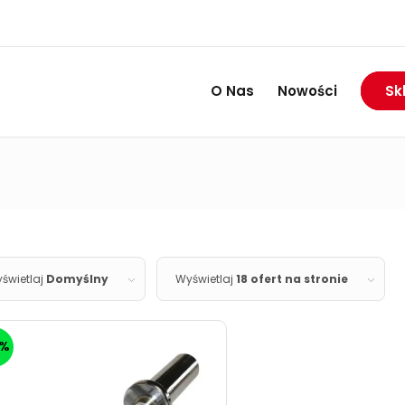
RABAT DO 74%
Wietrzymy magazyny:
O Nas
Nowości
Sk
świetlaj
Domyślny
Wyświetlaj
18 ofert na stronie
5%