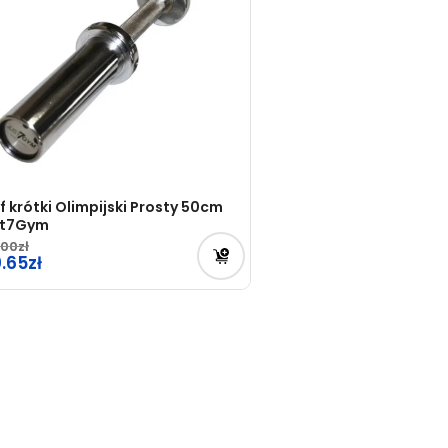
f krótki Olimpijski Prosty 50cm
st7Gym
.00
rwotna
0.65
na
tualna
osiła:
na
.00zł.
osi:
.65zł.