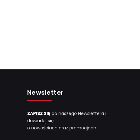
Newsletter
ZAPISZ SIĘ
do naszego Newslettera i
dowiaduj się
o nowościach oraz promocjach!