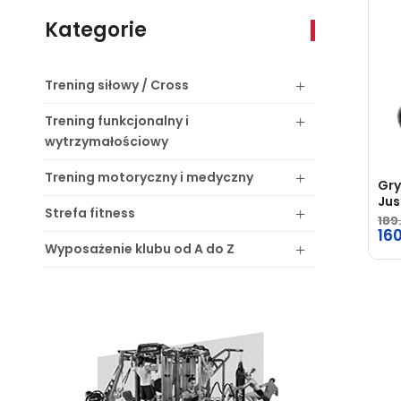
Kategorie
Trening
siłowy / Cross
Trening
funkcjonalny i
wytrzymałościowy
Trening
motoryczny i medyczny
Gry
Ju
Strefa
fitness
189
Pie
16
Wyposażenie
klubu od A do Z
ce
Ak
wyn
ce
189
wyn
160