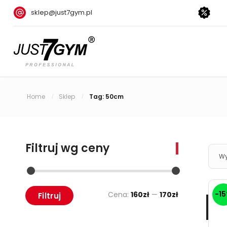
sklep@just7gym.pl
Home
Sklep
Tag: 50cm
/
/
Filtruj wg ceny
Wy
-1
Cena:
160zł
—
170zł
Filtruj