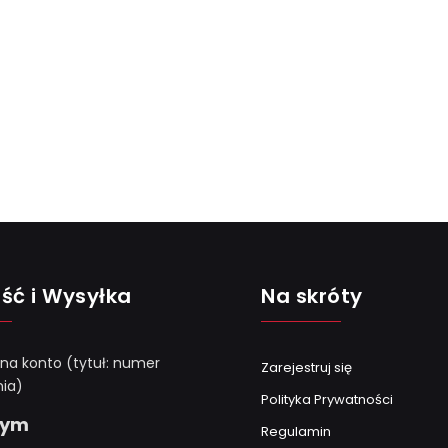
ść i Wysyłka
Na skróty
 na konto (tytuł: numer
Zarejestruj się
ia)
Polityka Prywatności
Gym
Regulamin