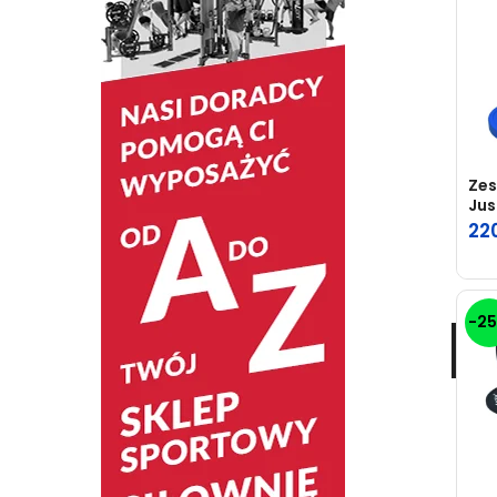
Zes
Jus
22
-2