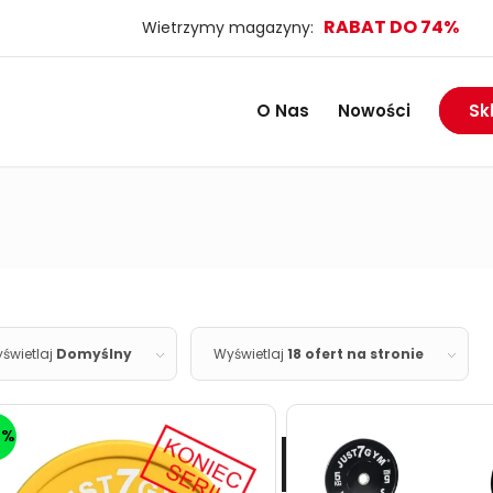
O Nas
Nowości
Sk
świetlaj
Domyślny
Wyświetlaj
18 ofert na stronie
0%