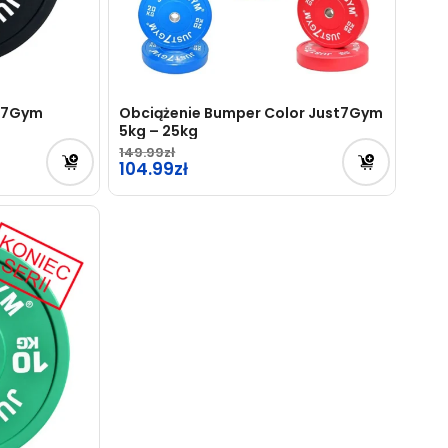
st7Gym
Obciążenie Bumper Color Just7Gym
5kg – 25kg
149.99
104.99