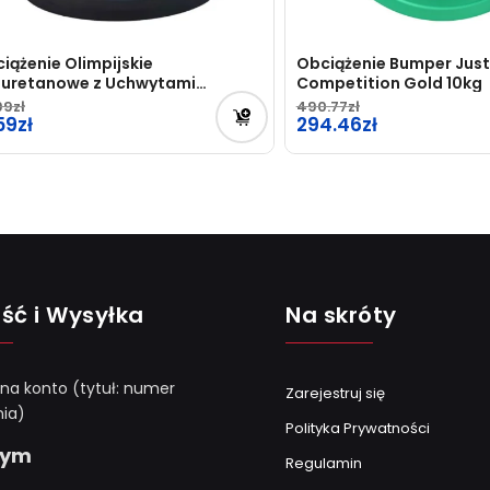
iążenie Olimpijskie
Obciążenie Bumper Ju
iuretanowe z Uchwytami
Competition Gold 10kg
5kg/2.5kg
99
490.77
59
Pierwotna
294.46
cena
Aktualna
wynosiła:
cena
490.77zł.
wynosi:
294.46zł.
ść i Wysyłka
Na skróty
 na konto (tytuł: numer
Zarejestruj się
ia)
Polityka Prywatności
Gym
Regulamin