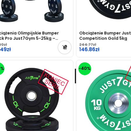
iążenia Olimpijskie Bumper
Obciążenie Bumper Ju
ck Pro Just7Gym 5-25kg –
Competition Gold 5kg
IEC SERII
99
244.77
.49
Pierwotna
146.86
cena
Aktualna
wynosiła:
cena
0%
-40%
244.77zł.
wynosi:
146.86zł.