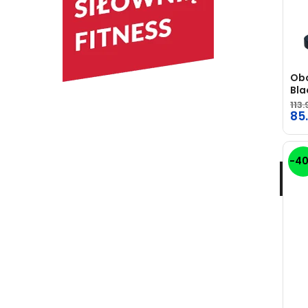
Obc
Bla
KON
113.
85
-4