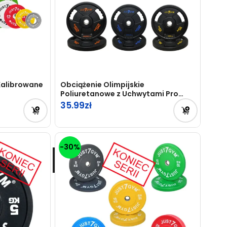
Kalibrowane
Obciążenie Olimpijskie
Poliuretanowe z Uchwytami Pro
1.25kg – 25kg
35.99
-30%