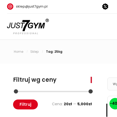
sklep@just7gym.pl
Home
Sklep
Tag: 25kg
/
/
Filtruj wg ceny
Wy
-4
Cena:
20zł
—
5,000zł
Filtruj