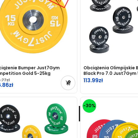
iążenie Bumper Just7Gym
Obciążenia Olimpijskie
petition Gold 5-25kg
Black Pro 7.0 Just7Gym
113.99
.77
6.86
-30%