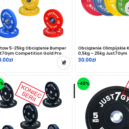
taw 5-25kg Obciążenie Bumper
Obciążenie Olimpijskie 
t7Gym Competition Gold Pro
0,5kg – 25kg Just7Gym
0.00
30.00
5%
-40%