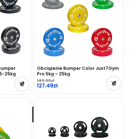
 Bumper
Obciążenie Bumper Color Just7Gym
 5-25kg
Pro 5kg – 25kg
149.99
127.49