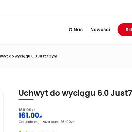
RABAT DO 74%
Wietrzymy magazyny:
O Nas
Nowości
Sk
hwyt do wyciągu 6.0 Just7Gym
Uchwyt do wyciągu 6.0 Jus
189.99
zł
161.00
Pierwotna
zł
cena
Ostatnia najniższa cena:
161.00
zł
Aktualna
wynosiła:
cena