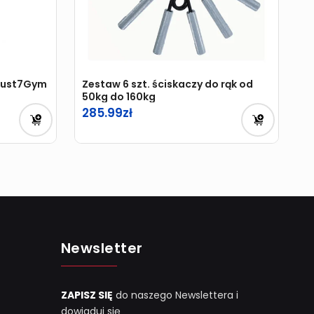
 Just7Gym
Zestaw 6 szt. ściskaczy do rąk od
50kg do 160kg
285.99
Newsletter
ZAPISZ SIĘ
do naszego Newslettera i
dowiaduj się