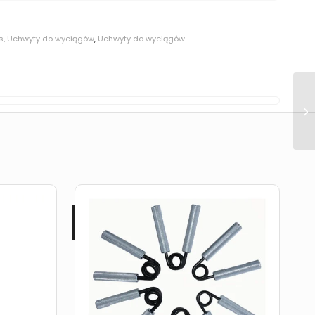
s
,
Uchwyty do wyciągów
,
Uchwyty do wyciągów