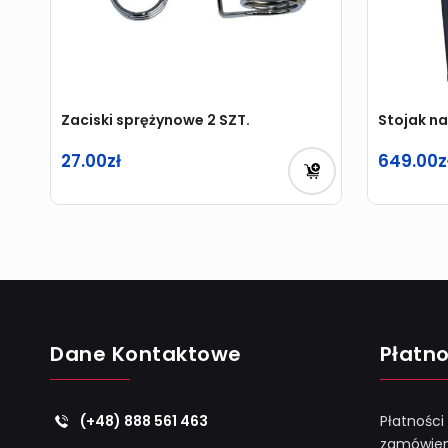
Zaciski sprężynowe 2 SZT.
Stojak na 
27.00
649.00
Dane Kontaktowe
Płatno
(+48) 888 561 463
Płatności
zamówien