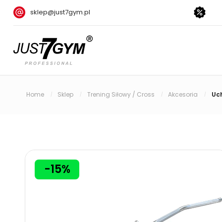
sklep@just7gym.pl
Home
Sklep
Trening Siłowy / Cross
Akcesoria
Uc
/
/
/
/
-15%