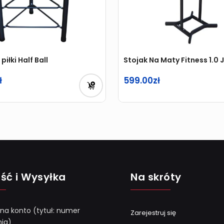
piłki Half Ball
Stojak Na Maty Fitness 1.0
599.00
ść i Wysyłka
Na skróty
 na konto (tytuł: numer
Zarejestruj się
ia)