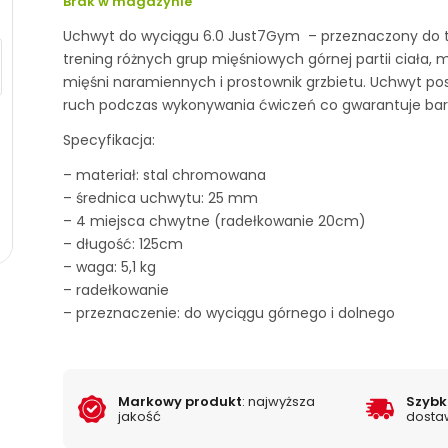
Brak w magazynie
189.99zł.
wynosi:
Uchwyt do wyciągu 6.0 Just7Gym – przeznaczony do t
161.00zł.
trening różnych grup mięśniowych górnej partii ciała, m.
mięśni naramiennych i prostownik grzbietu. Uchwyt p
ruch podczas wykonywania ćwiczeń co gwarantuje bardz
Specyfikacja:
– materiał: stal chromowana
– średnica uchwytu: 25 mm
– 4 miejsca chwytne (radełkowanie 20cm)
– długość: 125cm
– waga: 5,1 kg
– radełkowanie
– przeznaczenie: do wyciągu górnego i dolnego
Markowy produkt
: najwyższa
Szyb
jakość
dosta