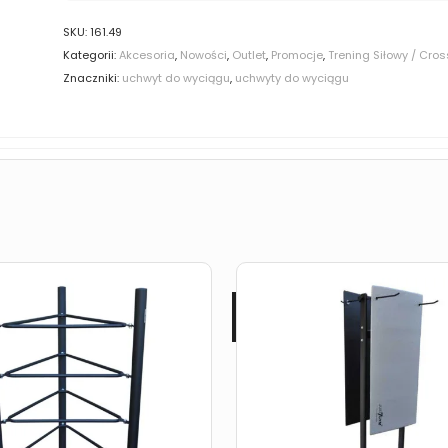
SKU:
161.49
Kategorii:
Akcesoria
,
Nowości
,
Outlet
,
Promocje
,
Trening Siłowy / Cros
Znaczniki:
uchwyt do wyciągu
,
uchwyty do wyciągu