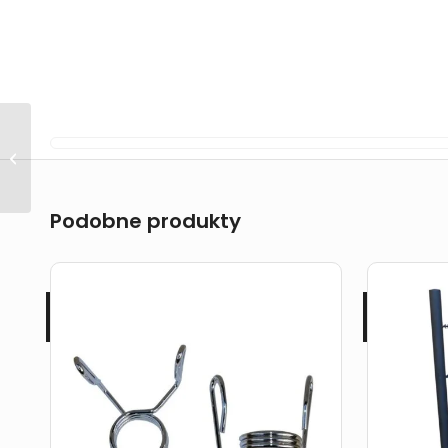
Uchwyt do wyciągu
3.0 Just7Gym
Podobne produkty