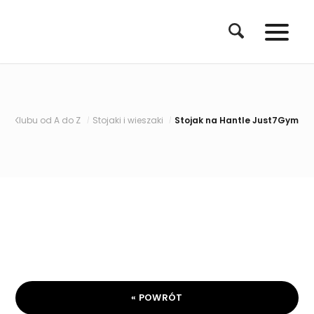
 Klubu od A do Z
Stojaki i wieszaki
Stojak na Hantle Just7Gym (na 1
/
/
« POWRÓT