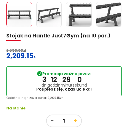
Stojak na Hantle Just7Gym (na 10 par.)
2,599.00
zł
2,209.15
Pierwotna
zł
cena
Aktualna
wynosiła:
cena
Promocja ważna przez:
2,599.00zł.
wynosi:
3
12
29
0
2,209.15zł.
dni
godzin
minut
sekund
Pośpiesz się, czas ucieka!
Ostatnia najniższa cena:
2,209.15
zł
Na stanie