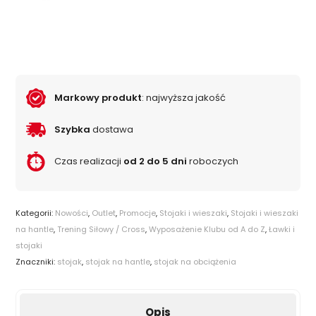
Markowy produkt
: najwyższa jakość
Szybka
dostawa
Czas realizacji
od 2 do 5 dni
roboczych
Kategorii:
Nowości
,
Outlet
,
Promocje
,
Stojaki i wieszaki
,
Stojaki i wieszaki
na hantle
,
Trening Siłowy / Cross
,
Wyposażenie Klubu od A do Z
,
Ławki i
stojaki
Znaczniki:
stojak
,
stojak na hantle
,
stojak na obciążenia
Opis