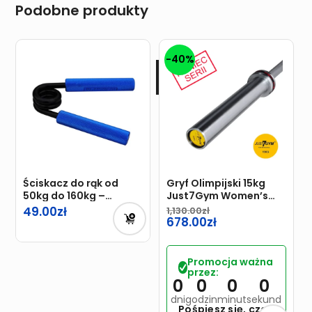
Podobne produkty
-40%
Ściskacz do rąk od
Gryf Olimpijski 15kg
50kg do 160kg –
Just7Gym Women’s
TRENING DŁONI BLUE
Professional
49.00
1,130.00
Pierwotna
678.00
cena
Aktualna
wynosiła:
cena
Promocja ważna
1,130.00zł.
wynosi:
przez:
0
0
0
0
678.00zł.
dni
godzin
minut
sekund
Pośpiesz się, czas