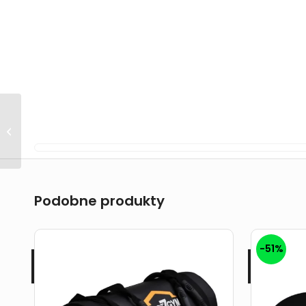
Podwójny uchwyt do
wyciągu 1.0
Podobne produkty
-51%