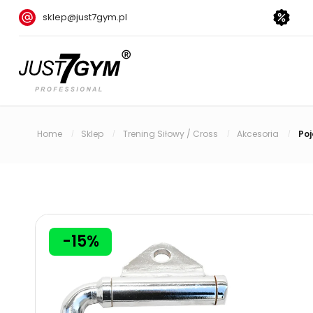
sklep@just7gym.pl
Home
Sklep
Trening Siłowy / Cross
Akcesoria
Poj
/
/
/
/
-15%