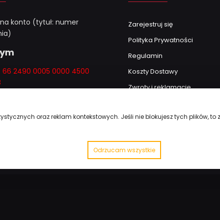
 na konto (tytuł: numer
Zarejestruj się
ia)
Polityka Prywatności
Gym
Regulamin
k: 66 2490 0005 0000 4500
Koszty Dostawy
8
Zwroty i reklamacje
obisty po kontakcie
cznym
ystycznych oraz reklam kontekstowych. Jeśli nie blokujesz tych plików, to
amówieniu powyżej
Odrzucam wszystkie
Wszystkie Prawa Zastrzeżone © Just7Gym 2026