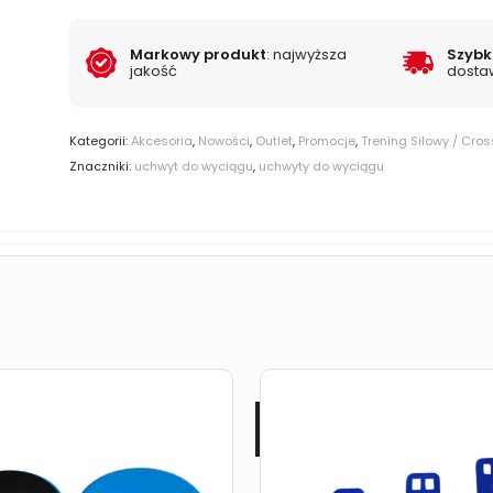
Markowy produkt
: najwyższa
Szyb
jakość
dosta
Kategorii:
Akcesoria
,
Nowości
,
Outlet
,
Promocje
,
Trening Siłowy / Cros
Znaczniki:
uchwyt do wyciągu
,
uchwyty do wyciągu