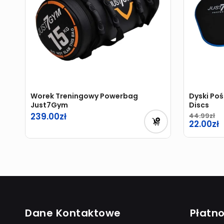
Worek Treningowy Powerbag
Dyski Po
Just7Gym
Discs
239.00
44.99
Pierwot
22.00
cena
Aktualn
wynosiła
cena
44.99zł.
wynosi:
22.00zł.
Dane Kontaktowe
Płatno