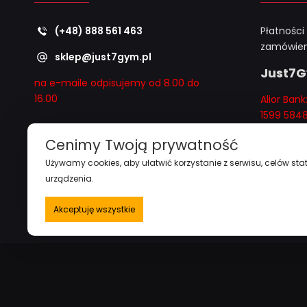
(+48) 888 561 463
Płatności
zamówien
sklep@just7gym.pl
Just7
na e-maile odpisujemy od 8.00 do
16.00
Alior Ban
1599 584
Odbiór os
Cenimy Twoją prywatność
telefoni
Używamy cookies, aby ułatwić korzystanie z serwisu, celów stat
i "
przy z
urządzenia.
1000zł
"
Akceptuję wszystkie