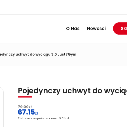
RABAT DO 74%
Wietrzymy magazyny:
O Nas
Nowości
Sk
edynczy uchwyt do wyciągu 3.0 Just7Gym
Pojedynczy uchwyt do wycią
79.00
zł
67.15
Pierwotna
zł
cena
Ostatnia najniższa cena:
67.15
zł
Aktualna
wynosiła:
cena