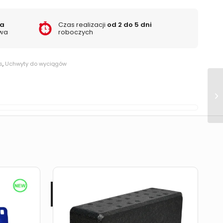
ka
Czas realizacji
od 2 do 5 dni
wa
roboczych
s
,
Uchwyty do wyciągów