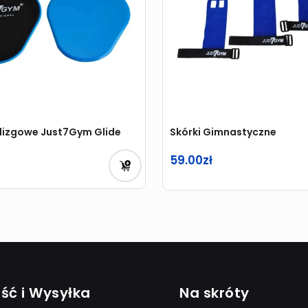
ślizgowe Just7Gym Glide
Skórki Gimnastyczne
59.00
na
a
:
ść i Wysyłka
Na skróty