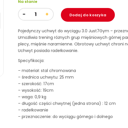
Na stanie
79.00zł.
wynosi:
67.15zł.
Dodaj do koszyka
Pojedynczy uchwyt do wyciągu 3.0 Just7Gym – przezn
Umożliwia trening różnych grup mięśniowych górnej partii 
plecy, mięśnie naramienne. Obrotowy uchwyt chroni na
Uchwyt posiada radełkowanie.
Specyfikacja:
– materiał: stal chromowana
– średnica uchwytu: 25 mm
– szerokość: 17cm
– wysokość: 19cm
– waga: 0,9 kg
– długość części chwytnej (jedna strona) : 12 cm
– radełkowanie
– przeznaczenie: do wyciągu górnego i dolnego