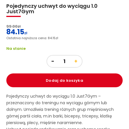
Pojedynczy uchwyt do wyciągu 1.0
Just7Gym
99.00
zł
84.15
Pierwotna
zł
cena
Ostatnia najniższa cena:
84.15
zł
Aktualna
wynosiła:
cena
Na stanie
99.00zł.
wynosi:
84.15zł.
Dodaj do koszyka
Pojedynczy uchwyt do wyciągu 1.0 Just7Gym –
przeznaczony do treningu na wyciągu górnym lub
dolnym. Umożliwia trening różnych grup mięśniowych
górnej partii ciała, m.in barki, bicepsy, tricepsy, klatkę
piersiową, plecy, mięśnie naramienne.