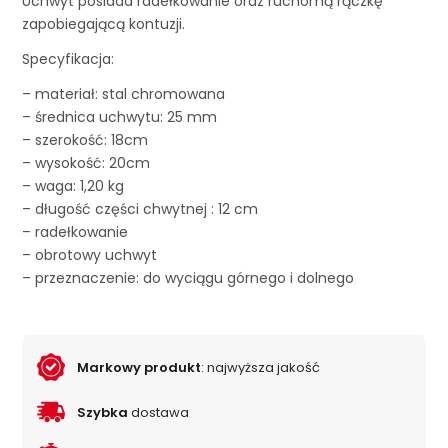
Uchwyt posiada radełkowanie oraz ruchomą rączkę
zapobiegającą kontuzji.
Specyfikacja:
– materiał: stal chromowana
– średnica uchwytu: 25 mm
– szerokość: 18cm
– wysokość: 20cm
– waga: 1,20 kg
– długość części chwytnej : 12 cm
– radełkowanie
– obrotowy uchwyt
– przeznaczenie: do wyciągu górnego i dolnego
Markowy produkt
: najwyższa jakość
Szybka
dostawa