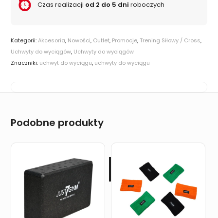
Czas realizacji
od 2 do 5 dni
roboczych
Kategorii:
Akcesoria
,
Nowości
,
Outlet
,
Promocje
,
Trening Siłowy / Cross
,
Uchwyty do wyciągów
,
Uchwyty do wyciągów
Znaczniki:
uchwyt do wyciągu
,
uchwyty do wyciągu
Podobne produkty