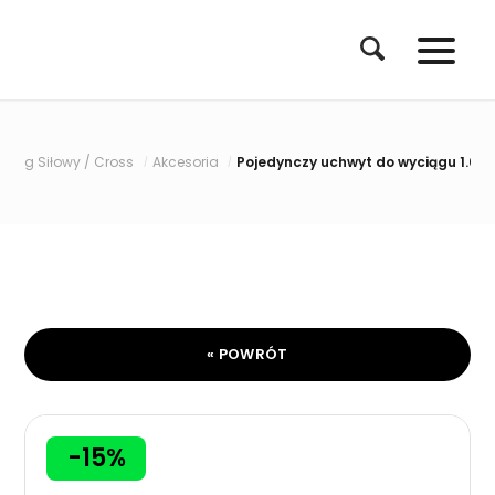
ning Siłowy / Cross
Akcesoria
Pojedynczy uchwyt do wyciągu 1.0 J
/
/
« POWRÓT
-15%