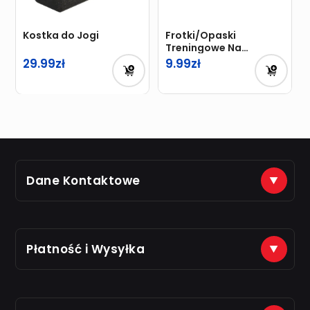
Kostka do Jogi
Frotki/Opaski
Treningowe Na
Nadgarstek
29.99
9.99
Dane Kontaktowe
(+48) 888 561 463
sklep@just7gym.pl
na e-maile odpisujemy od 8.00 do 16.00
Płatność i Wysyłka
Płatności na konto (tytuł: numer zamówienia)