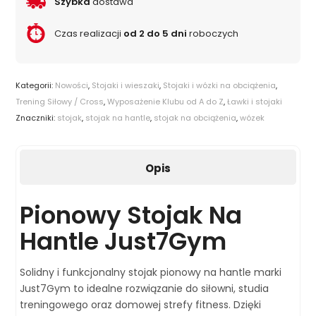
Szybka
dostawa
Czas realizacji
od 2 do 5 dni
roboczych
Kategorii:
Nowości
,
Stojaki i wieszaki
,
Stojaki i wózki na obciążenia
,
Trening Siłowy / Cross
,
Wyposażenie Klubu od A do Z
,
Ławki i stojaki
Znaczniki:
stojak
,
stojak na hantle
,
stojak na obciążenia
,
wózek
Opis
Pionowy Stojak Na
Hantle Just7Gym
Solidny i funkcjonalny stojak pionowy na hantle marki
Just7Gym to idealne rozwiązanie do siłowni, studia
treningowego oraz domowej strefy fitness. Dzięki