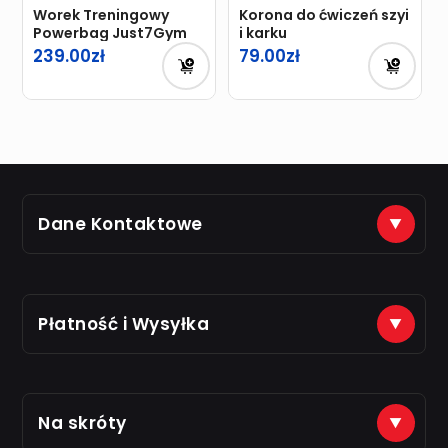
Worek Treningowy
Korona do ćwiczeń szyi
Powerbag Just7Gym
i karku
239.00
79.00
Dane Kontaktowe
(+48) 888 561 463
sklep@just7gym.pl
na e-maile odpisujemy od 8.00 do 16.00
Płatność i Wysyłka
Płatności na konto (tytuł: numer zamówienia)
Na skróty
Just7Gym