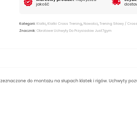
jakość
dosta
Kategorii:
Klatki
,
Klatki Cross Trening
,
Nowości
,
Trening Siłowy / Cros
Znacznik:
Obrotowe Uchwyty Do Przysiadow Just7gym
rzeznaczone do montażu na słupach klatek i rigów. Uchwyty po