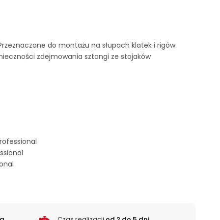
Przeznaczone do montażu na słupach klatek i rigów.
ieczności zdejmowania sztangi ze stojaków
rofessional
ssional
onal
ka
Czas realizacji
od 2 do 5 dni