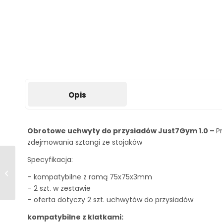
Opis
Obrotowe uchwyty do przysiadów Just7Gym 1.0 –
P
zdejmowania sztangi ze stojaków
Specyfikacja:
Ramiona do
wyciskania Jammer
– kompatybilne z ramą 75x75x3mm
Arms Just7Gym 1.0
– 2 szt. w zestawie
– oferta dotyczy 2 szt. uchwytów do przysiadów
kompatybilne z klatkami: