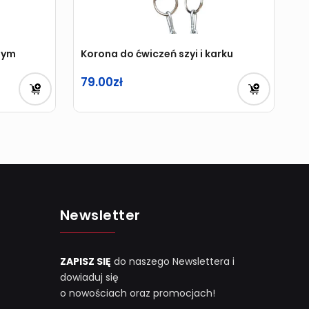
Gym
Korona do ćwiczeń szyi i karku
79.00
Newsletter
ZAPISZ SIĘ
do naszego Newslettera i
dowiaduj się
o nowościach oraz promocjach!