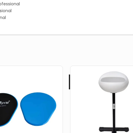
ofessional
sional
nal