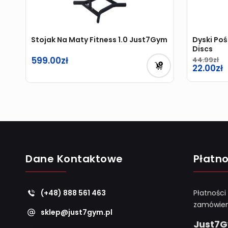
Stojak Na Maty Fitness 1.0 Just7Gym
Dyski Po
Discs
599.00
44.99
Pierwot
22.00
cena
Aktualn
wynosiła
cena
44.99zł.
wynosi:
22.00zł.
Dane Kontaktowe
Płatno
(+48) 888 561 463
Płatności
zamówien
sklep@just7gym.pl
Just7