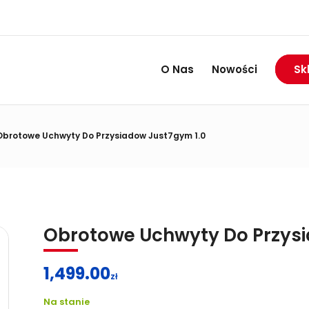
RABAT DO 74%
Wietrzymy magazyny:
O Nas
Nowości
Sk
Obrotowe Uchwyty Do Przysiadow Just7gym 1.0
Obrotowe Uchwyty Do Przysi
1,499.00
zł
Na stanie