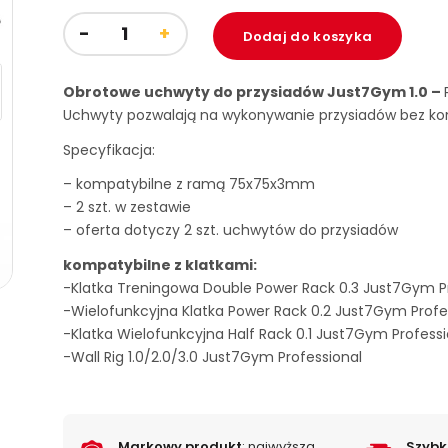
Dodaj do koszyka
Obrotowe uchwyty do przysiadów Just7Gym 1.0 –
Uchwyty pozwalają na wykonywanie przysiadów bez kon
Specyfikacja:
– kompatybilne z ramą 75x75x3mm
– 2 szt. w zestawie
– oferta dotyczy 2 szt. uchwytów do przysiadów
kompatybilne z klatkami:
-Klatka Treningowa Double Power Rack 0.3 Just7Gym P
-Wielofunkcyjna Klatka Power Rack 0.2 Just7Gym Profe
-Klatka Wielofunkcyjna Half Rack 0.1 Just7Gym Professi
-Wall Rig 1.0/2.0/3.0 Just7Gym Professional
Markowy produkt
: najwyższa
Szyb