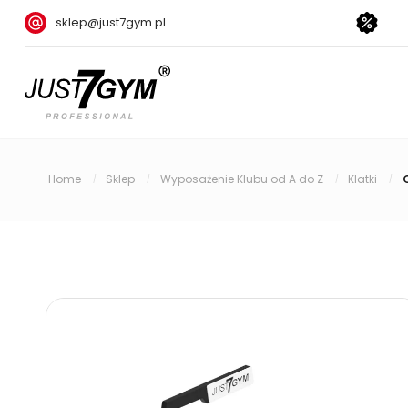
sklep@just7gym.pl
Home
Sklep
Wyposażenie Klubu od A do Z
Klatki
/
/
/
/