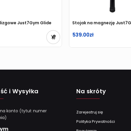
ślizgowe Just7Gym Glide
Stojak na magnezję Just7
539.00
na
a
:
ść i Wysyłka
Na skróty
 na konto (tytuł: numer
Zarejestruj się
ia)
Polityka Prywatności
Gym
Regulamin