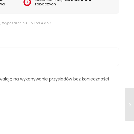
wa
roboczych
s
,
Wyposażenie Klubu od A do Z
zwalają na wykonywanie przysiadów bez konieczności