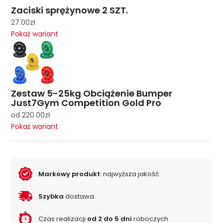
Zaciski sprężynowe 2 SZT.
27.00
zł
Pokaż wariant
Zestaw 5-25kg Obciążenie Bumper
Just7Gym Competition Gold Pro
od
220.00
zł
Pokaż wariant
Markowy produkt
: najwyższa jakość
Szybka
dostawa
Czas realizacji
od 2 do 5 dni
roboczych