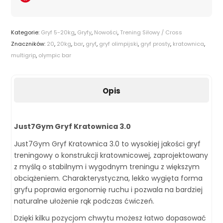
Kategorie:
Gryf 5-20kg
,
Gryfy
,
Nowości
,
Trening Siłowy / Cross
Znaczników:
20
,
20kg
,
bar
,
gryf
,
gryf olimpijski
,
gryf prosty
,
kratownica
,
multigrip
,
olympic bar
Opis
Just7Gym Gryf Kratownica 3.0
Just7Gym Gryf Kratownica 3.0 to wysokiej jakości gryf
treningowy o konstrukcji kratownicowej, zaprojektowany
z myślą o stabilnym i wygodnym treningu z większym
obciążeniem. Charakterystyczna, lekko wygięta forma
gryfu poprawia ergonomię ruchu i pozwala na bardziej
naturalne ułożenie rąk podczas ćwiczeń.
Dzięki kilku pozycjom chwytu możesz łatwo dopasować