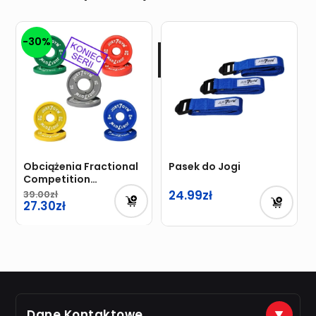
-30%
Obciążenia Fractional
Pasek do Jogi
Competition
Just7Gym 0,5kg –
24.99
39.00
2,5kg
27.30
Dane Kontaktowe