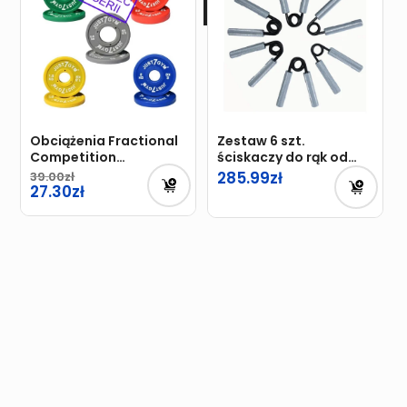
Obciążenia Fractional
Zestaw 6 szt.
Competition
ściskaczy do rąk od
Just7Gym 0,5kg –
50kg do 160kg
285.99
39.00
2,5kg
27.30