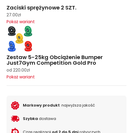
Zaciski sprężynowe 2 SZT.
27.00
zł
Pokaż wariant
Zestaw 5-25kg Obciążenie Bumper
Just7Gym Competition Gold Pro
od
220.00
zł
Pokaż wariant
Markowy produkt
: najwyższa jakość
Szybka
dostawa
Czas realizacji
od 2 do 5 dni
roboczych