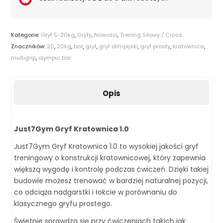
Kategorie:
Gryf 5-20kg
,
Gryfy
,
Nowości
,
Trening Siłowy / Cross
Znaczników:
20
,
20kg
,
bar
,
gryf
,
gryf olimpijski
,
gryf prosty
,
kratownica
,
multigrip
,
olympic bar
Opis
Just7Gym Gryf Kratownica 1.0
Just7Gym Gryf Kratownica 1.0 to wysokiej jakości gryf
treningowy o konstrukcji kratownicowej, który zapewnia
większą wygodę i kontrolę podczas ćwiczeń. Dzięki takiej
budowie możesz trenować w bardziej naturalnej pozycji,
co odciąża nadgarstki i łokcie w porównaniu do
klasycznego gryfu prostego.
Świetnie sprawdza się przy ćwiczeniach takich jak