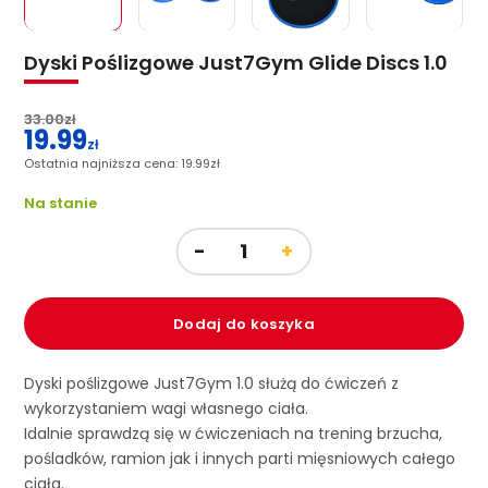
Dyski Poślizgowe Just7Gym Glide Discs 1.0
33.00
zł
19.99
Pierwotna
zł
cena
Ostatnia najniższa cena:
19.99
zł
Aktualna
wynosiła:
cena
Na stanie
33.00zł.
wynosi:
19.99zł.
Dodaj do koszyka
Dyski poślizgowe Just7Gym 1.0 służą do ćwiczeń z
wykorzystaniem wagi własnego ciała.
Idalnie sprawdzą się w ćwiczeniach na trening brzucha,
pośladków, ramion jak i innych parti mięsniowych całego
ciała.