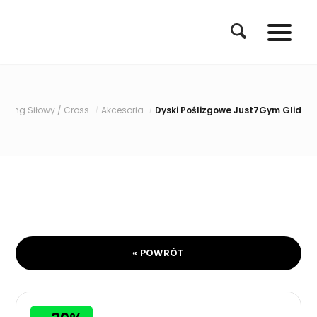
ening Siłowy / Cross
Akcesoria
Dyski Poślizgowe Just7Gym Glide Dis
/
/
« POWRÓT