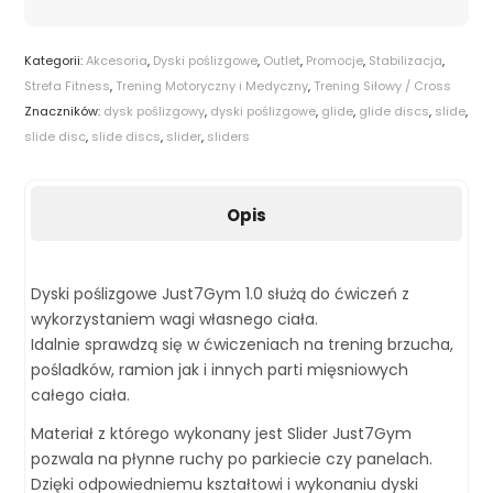
Kategorii:
Akcesoria
,
Dyski poślizgowe
,
Outlet
,
Promocje
,
Stabilizacja
,
Strefa Fitness
,
Trening Motoryczny i Medyczny
,
Trening Siłowy / Cross
Znaczników:
dysk poślizgowy
,
dyski poślizgowe
,
glide
,
glide discs
,
slide
,
slide disc
,
slide discs
,
slider
,
sliders
Opis
Dyski poślizgowe Just7Gym 1.0 służą do ćwiczeń z
wykorzystaniem wagi własnego ciała.
Idalnie sprawdzą się w ćwiczeniach na trening brzucha,
pośladków, ramion jak i innych parti mięsniowych
całego ciała.
Materiał z którego wykonany jest Slider Just7Gym
pozwala na płynne ruchy po parkiecie czy panelach.
Dzięki odpowiedniemu kształtowi i wykonaniu dyski