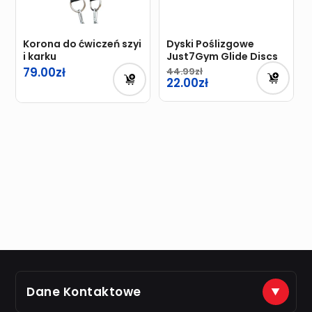
Korona do ćwiczeń szyi
Dyski Poślizgowe
i karku
Just7Gym Glide Discs
79.00
44.99
Pierwotna
22.00
cena
Aktualna
wynosiła:
cena
44.99zł.
wynosi:
22.00zł.
Dane Kontaktowe